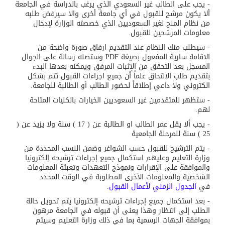
- يجب على الطالب غير السعودي الذي يرغب بالدراسة في الجامعة
ألا يكون مرشح للقبول في أي جامعة أخرى والا سيرفض طلبه
من نظام المنح لغير السعوديين الذي خصصته الوزارة لإدخال
معلومات المرشحين للقبول.
- سيطلب منك النظام عند التقديم ارفاق صورة واضحة من
الاقامة سارية المفعول بصيغة
PDF
وستصله رسالة على الجوال
المسجل بعد التحقق من الإثبات المرفق ويمكنه بعدها البدء
بتقديم طلب الالتحاق علماً أن جميع اجراءات القبول تتم بشكل
الكتروني ولا داعي إطلاقاً لحضور الطالب أو الطالبة للجامعة
.
- ستظهر للمتقدمين غير السعوديين الخيارات بالكليات المتاحة
لهم.
- يجب ألا يقل عمر الطالب او الطالبة عن ( 17 ) سنة ولا يزيد عن (
25 ) سنة للمرحلة الجامعية
- يتم الترشيح للقبول حسب الشواغر وضمن النسب المحددة من
وزارة التعليم وعليهم استكمال جميع إجراءات ترشيحه إلكترونيا
والموافقة على الإقرارات ونموذج التعهدات وتعبئة المعلومات
الشخصية والمعلومات الأخرى المطلوبة في الوقت المحدد
في
الجدول الزمني لأعمال القبول
.
- بعد استكمال جميع إجراءات ترشيحه إلكترونيا يتم تحويل حالة
الطلب إلى انتظار وهذا يعنى أن قبوله في الجامعة مرهون
بموافقة الجهات الرسمية بما في ذلك وزارة التعليم وسيتم