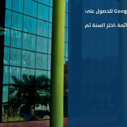
يرجى استخدام متصفح انترنت حديث ويفضل استخدام (جوجل كروم) Google Chrome للحصول على
ئمة ،اختر السنة ثم