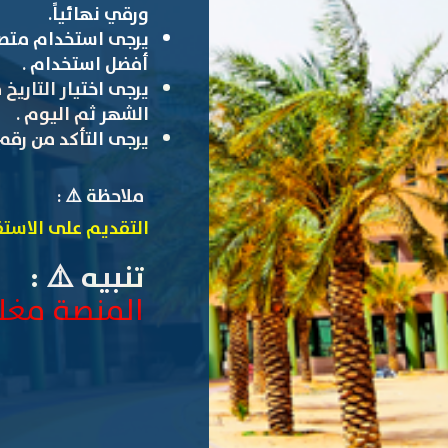
ورقي نهائياً.
أفضل استخدام .
يرجى اختيار التاريخ
الشهر ثم اليوم .
يرجى التأكد من رقم ا
ملاحظة ⚠️ :
التقديم على الاست
تنبيه ⚠️ :
المنصة مغلق